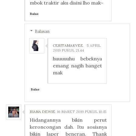
mbok traktir aku disini lho mak~
Balas
Balasan
CERITAMAKVEE
5 APRIL
2019 PUKUL 21.44
huuuuuhu bebeknya
emang nagih banget
mak
Balas
RIANA DEWIE
16 MARET 2019 PUKUL 10.15
Hidangannya bikin perut
keroncongan dah. Itu sosisnya
bikin laper beneran. Thank