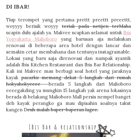
DI IBAR!
Tiup terompet yang pertama prettt preettt preeettt,
woyyyy berisik woyyy
teriak pada netijen terMaha
ucapin dulu ajalah ya. Makvee ucapkan selamat untuk
Ibis
Yogyakarta Malioboro
yang barusan aja melakukan
renovasi di beberapa area hotel dengan lancar dan
semakin cetar membahana dan tentunya instagramable.
Lokasi yang baru saja direnovasi dan nampak syantik
adalah Ibis Kitchen Restaurant dan Ibis Bar Relationship.
Kali ini Makvee mau berbagi soal hotel yang jaraknya
kayak
pacarku memang dekat 5 langkah dari rumah
hokyahokyeeee
berada 5 langkah dari Malioboro
eeeegakding ya mungkin 15 langkah yak arena lokasinya
berada di belakang Malioboro Mall persis nempel banget
deh kayak perangko ga mau dipisahin soalnya takut
kangen D
euh malah baper-baperan lagee.