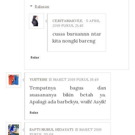
Balasan
CERITAMAKVEE
5 APRIL
2019 PUKUL 21.45
cusss buruannn ntar
kita nongki bareng
Balas
YUSTRINI
15 MARET 2019 PUKUL 19.49
Tempatnya bagus dan
suasananya bikin betah ya.
Apalagi ada barbekyu, wuih! Asyik!
Balas
SAPTI NURUL HIDAYATI
15 MARET 2019
PUKUL 20.09