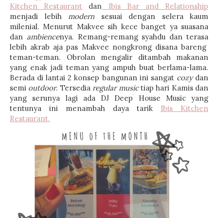
Kitchen Restaurant
dan
Ibis Bar and Relationship
menjadi lebih
modern
sesuai dengan selera kaum
milenial. Menurut Makvee sih kece banget ya suasana
dan
ambience
nya. Remang-remang syahdu dan terasa
lebih akrab aja pas Makvee nongkrong disana bareng
teman-teman. Obrolan mengalir ditambah makanan
yang enak jadi teman yang ampuh buat berlama-lama.
Berada di lantai 2 konsep bangunan ini sangat
cozy
dan
semi
outdoor
. Tersedia
regular music
tiap hari Kamis dan
yang serunya lagi ada DJ Deep House Music yang
tentunya ini menambah daya tarik
Ibis Kitchen
Restaurant.