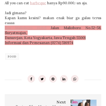
All you can eat
barbeque
hanya Rp90.000,-an aja.
Jadi gimana?
Kapan kamu kesini? makan enak biar ga galau terus
eaaaa
Ibis Malioboro Hotel
Jalan Malioboro No.52-58,
Suryatmajan,
Danurejan, Kota Yogyakarta, Jawa Tengah 55001
Informasi dan Pemesanan (0274) 516974
FOOD
Next