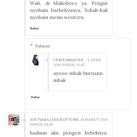
Wah, di Malioboro ya. Pengin
nyobain barbekyunya. Sekali-kali
nyobain menu western.
Balas
Balasan
CERITAMAKVEE
5 APRIL
2019 PUKUL 21.45
ayooo mbak buruann
mbak
Balas
AGI TIARA | DUCKOFYORK
16 MARET 2019
PUKUL 04.18
haduuu aku pengen bebeknya,