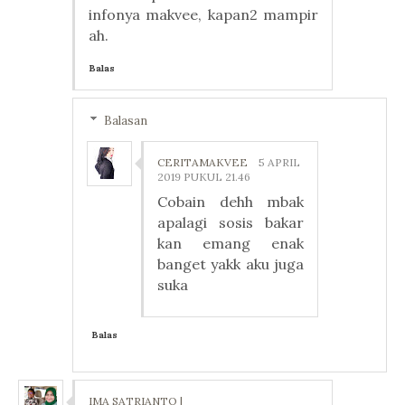
infonya makvee, kapan2 mampir
ah.
Balas
Balasan
CERITAMAKVEE
5 APRIL
2019 PUKUL 21.46
Cobain dehh mbak
apalagi sosis bakar
kan emang enak
banget yakk aku juga
suka
Balas
IMA SATRIANTO |