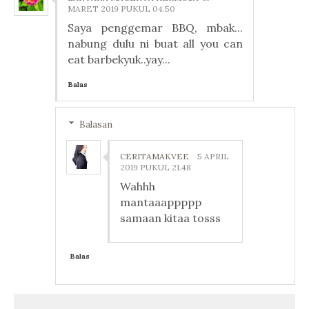
MARET 2019 PUKUL 04.50
Saya penggemar BBQ, mbak...
nabung dulu ni buat all you can
eat barbekyuk..yay...
Balas
Balasan
CERITAMAKVEE
5 APRIL
2019 PUKUL 21.48
Wahhh
mantaaappppp
samaan kitaa tosss
Balas