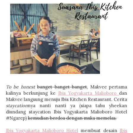
To be honest
banget banget banget
, Makvee pertama
kalinya berkunjung ke
Ibis Yogyakarta Malioboro
dan
Makvee langsung menuju Ibis Kitchen Restaurant. Cerita
staycation
nya nanti nanti ya (siapa tahu yheekan
diundang staycation Ibis Yogyakarta Malioboro Hotel
#Ngarep)
kemudian berdoa dengan muka memelas.
Ibis Yogyakarta Malioboro Hotel
membuat desain
Ibis