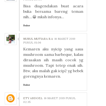
Bisa diagendakan buat acara
buka bersama bareng teman
nih....😀 mksh infonya...
Balas
NURUL MUTIARA R.A
16 MARET 2019
PUKUL 01.06
Kemaren aku nyicip yang saus
mushroom sama barbeque, kalau
dirasakan sih masih cocok yg
mushroom. Tapi tetep enak sih.
Btw, aku malah gak icip2 yg bebek
gorengnya kemaren.
Balas
ETY ABDOEL
16 MARET 2019 PUKUL
02.35