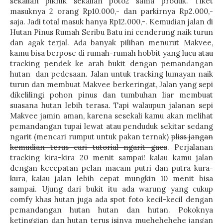
sekalian piknik sekalian poto2 sama produk. Tiket
masuknya 2 orang Rp10.000,- dan parkirnya Rp2.000,-
saja. Jadi total masuk hanya Rp12.000,-. Kemudian jalan di
Hutan Pinus Rumah Seribu Batu ini cenderung naik turun
dan agak terjal. Ada banyak pilihan menurut Makvee,
kamu bisa berpose di rumah-rumah hobbit yang lucu atau
tracking pendek ke arah bukit dengan pemandangan
hutan dan pedesaan. Jalan untuk tracking lumayan naik
turun dan membuat Makvee berkeringat, Jalan yang sepi
dikelilingi pohon pinus dan tumbuhan liar membuat
suasana hutan lebih terasa. Tapi walaupun jalanan sepi
Makvee jamin aman, karena sesekali kamu akan melihat
pemandangan tupai lewat atau penduduk sekitar sedang
ngarit (mencari rumput untuk pakan ternak)
pliss jangan
kemudian terus cari tutorial ngarit gaes
. Perjalanan
tracking kira-kira 20 menit sampai! kalau kamu jalan
dengan kecepatan pelan macam putri dan putra kura-
kura, kalau jalan lebih cepat mungkin 10 menit bisa
sampai. Ujung dari bukit itu ada warung yang cukup
comfy khas hutan juga ada spot foto kecil-kecil dengan
pemandangan hutan hutan dan hutan. Pokoknya
ketinggian dan hutan terus isinya muehehehehe jangan