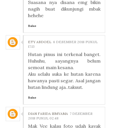
Suasana nya disana emg bikin
nagih buat dikunjungi mbak
hehehe
Balas
ETY ABDOEL
6 DESEMBER 2018 PUKUL
17.13
Hutan pinus ini terkenal banget.
Huhuhu, sayangnya belum
semoat main kesana.
Aku selalu suka ke hutan karena
hawanya pasti segar. Asal jangan
hutan lindung aja..takuut.
Balas
DIAN FARIDA ISMYAMA
7 DESEMBER
2018 PUKUL 02.48
Mak Vee kalau foto udah kayak