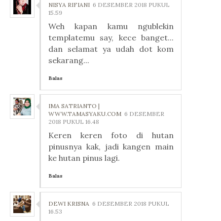
NISYA RIFIANI
6 DESEMBER 2018 PUKUL
15.59
Weh kapan kamu ngublekin
templatemu say, kece banget...
dan selamat ya udah dot kom
sekarang...
Balas
IMA SATRIANTO |
WWW.TAMASYAKU.COM
6 DESEMBER
2018 PUKUL 16.48
Keren keren foto di hutan
pinusnya kak, jadi kangen main
ke hutan pinus lagi.
Balas
DEWI KRISNA
6 DESEMBER 2018 PUKUL
16.53