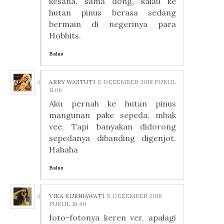
kesana. sama dong, kalau ke
hutan pinus berasa sedang
bermain di negerinya para
Hobbits.
Balas
ARRY WASTUTI
5 DESEMBER 2018 PUKUL
11.06
Aku pernah ke hutan pinus
mangunan pake sepeda, mbak
vee. Tapi banyakan didorong
sepedanya dibanding digenjot.
Hahaha
Balas
VIKA KURNIAWATI
5 DESEMBER 2018
PUKUL 16.40
foto-fotonya keren ver, apalagi