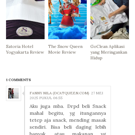
Satoria Hotel
The Snow Queen
GoClean Aplikasi
Yogyakarta Review
Movie Review
yang Meringankan
Hidup
1 COMMENTS
FANNY NILA (DCATQUEEN.COM)
27 MEI
2025 PUKUL 06.55
Aku juga mba. Drpd beli Snack
mahal begitu, yg itungannya
tetep aja snack, mending masak
sendiri. Bisa beli daging lebih
banyak, atau makanan yg