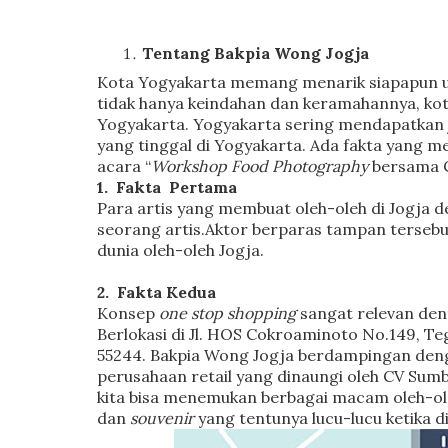
Tentang Bakpia Wong Jogja
Kota Yogyakarta memang menarik siapapun u
tidak hanya keindahan dan keramahannya, kota
Yogyakarta. Yogyakarta sering mendapatkan 
yang tinggal di Yogyakarta. Ada fakta yang 
acara “
Workshop Food Photography
bersama Ch
1.
Fakta
Pertama
Para artis yang membuat oleh-oleh di Jogja
seorang artis.Aktor berparas tampan terseb
dunia oleh-
oleh Jogja.
2.
Fakta Kedua
Konsep
one stop shopping
sangat relevan den
Berlokasi di
Jl. HOS Cokroaminoto No.149, Te
55244.
Bakpia Wong Jogja
berdampingan deng
perusahaan retail yang dinaungi oleh CV Sum
kita bisa menemukan berbagai macam oleh-oleh
dan
souvenir
yang tentunya lucu-lucu ketika 