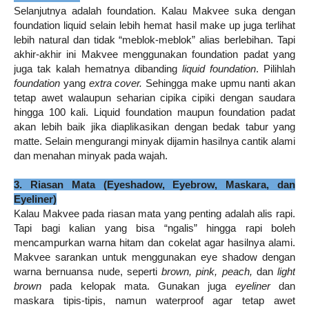
Selanjutnya adalah foundation. Kalau Makvee suka dengan
foundation liquid selain lebih hemat hasil make up juga terlihat
lebih natural dan tidak “meblok-meblok” alias berlebihan. Tapi
akhir-akhir ini Makvee menggunakan foundation padat yang
juga tak kalah hematnya dibanding
liquid foundation
. Pilihlah
foundation
yang
extra cover.
Sehingga make upmu nanti akan
tetap awet walaupun seharian cipika cipiki dengan saudara
hingga 100 kali. Liquid foundation maupun foundation padat
akan lebih baik jika diaplikasikan dengan bedak tabur yang
matte. Selain mengurangi minyak dijamin hasilnya cantik alami
dan menahan minyak pada wajah.
3. Riasan Mata (Eyeshadow, Eyebrow, Maskara, dan
Eyeliner)
Kalau Makvee pada riasan mata yang penting adalah alis rapi.
Tapi bagi kalian yang bisa “ngalis” hingga rapi boleh
mencampurkan warna hitam dan cokelat agar hasilnya alami.
Makvee sarankan untuk menggunakan eye shadow dengan
warna bernuansa nude, seperti
brown, pink, peach,
dan
light
brown
pada kelopak mata. Gunakan juga
eyeliner
dan
maskara tipis-tipis, namun waterproof agar tetap awet