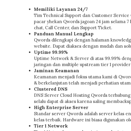
Memiliki Layanan 24/7
Tim Technical Support dan Customer Service
pacar yhekan Qwords jagoan 24 jam selama 7 
chat, Call Center, dan Support Ticket.
Panduan Manual Lengkap
Qwords dilengkapi dengan halaman knowledge b
website. Dapat diakses dengan mudah dan solu
Uptime 99.99%
Uptime Network & Server di atas 99.99% den
jaringan dan multiple upstream tier 1 provider
Jaminan Keamanan
Keamanan menjadi fokus utama kami di Qwor
& berkelanjutan telah menjadi perhatian utam
Clustered DNS
DNS Server Cloud Hosting Qwords terhubung 
selalu dapat di akses karena saling membackup
High Enterprise Server
Standar server Qwords adalah server kelas 
kelas terbaik. Hardware ini biasa digunakan 
Tier 1 Network