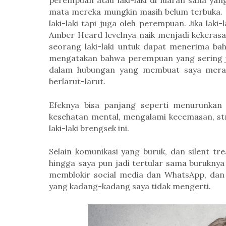
perempuan atau laki-laki di luaran sana yan
mata mereka mungkin masih belum terbuka. Da
laki-laki tapi juga oleh perempuan. Jika lak
Amber Heard levelnya naik menjadi kekerasan
seorang laki-laki untuk dapat menerima ba
mengatakan bahwa perempuan yang sering ja
dalam
hubungan
yang membuat saya
meras
berlarut-larut.
Efeknya bisa panjang seperti menurunkan
kesehatan mental,
mengalami
kecemasan, str
laki-laki brengsek ini.
Selain komunikasi yang buruk, dan silent tr
hingga saya pun jadi tertular sama buruknya 
memblokir social media dan WhatsApp, dan 
yang kadang-kadang saya tidak mengerti.