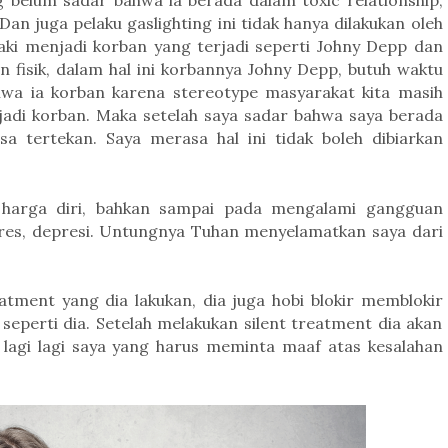
g belum sadar bahwa ia berada dalam toxic relationship,
n juga pelaku gaslighting ini tidak hanya dilakukan oleh
i-laki menjadi korban yang terjadi seperti Johny Depp dan
 fisik, dalam hal ini korbannya Johny Depp, butuh waktu
hwa ia korban karena stereotype masyarakat kita masih
di korban. Maka setelah saya sadar bahwa saya berada
a tertekan.
Saya merasa
hal ini
tidak boleh dibiarkan
harga diri,
bahkan sampai pada
mengalami gangguan
es, depresi.
Untungnya Tuhan menyelamatkan saya dari
eatment yang dia lakukan, dia juga hobi blokir memblokir
seperti dia. Setelah melakukan silent treatment dia akan
lagi lagi saya yang harus meminta maaf atas kesalahan